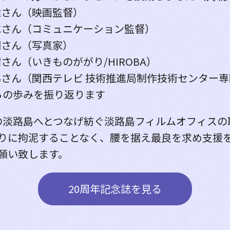
雄さん（映画監督）
成さん（コミュニケーション監督）
明さん（写真家）
さん（いきものががり/HIROBA）
さん（関西テレビ 技術推進局制作技術センター
らの歩みを振り返ります
の淡路島へとつなげ紡ぐ淡路島フィルムオフィスの
りに拘泥することなく、腰を据え最良を求め支援
願い致します。
20周年記念誌を見る