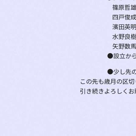
篠原哲
四戸俊
濱田英
水野良樹
矢野数馬
●設立か
●少し先
この先も歳月の区切
引き続きよろしくお