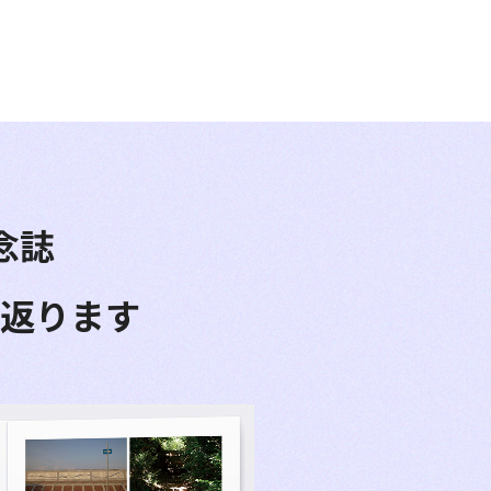
念誌
返ります