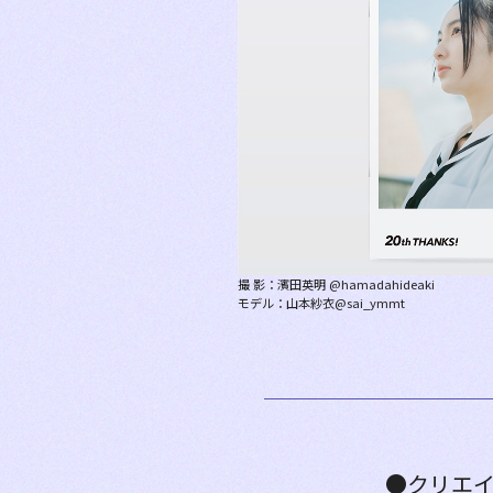
撮 影：濱田英明 @hamadahideaki
モデル：山本紗衣@sai_ymmt
●クリエ