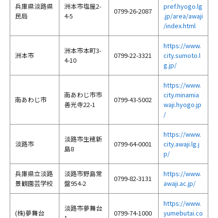
兵庫県淡路県
洲本市塩屋2-
pref.hyogo.lg
0799-26-2087
民局
4-5
.jp/area/awaji
/index.html
https://www.
洲本市本町3-
洲本市
0799-22-3321
city.sumoto.l
4-10
g.jp/
https://www.
南あわじ市市
city.minamia
南あわじ市
0799-43-5002
善光寺22-1
waji.hyogo.jp
/
https://www.
淡路市生穂新
淡路市
0799-64-0001
city.awaji.lg.j
島8
p/
兵庫県立淡路
淡路市野島常
https://www.
0799-82-3131
景観園芸学校
盤954-2
awaji.ac.jp/
https://www.
淡路市夢舞台
(株)夢舞台
0799-74-1000
yumebutai.co
1