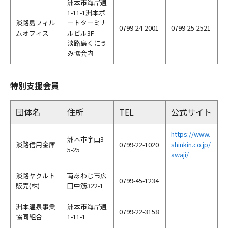
洲本市海岸通
1-11-1洲本ポ
淡路島フィル
ートターミナ
0799-24-2001
0799-25-2521
ムオフィス
ルビル3F
淡路島くにう
み協会内
特別支援会員
団体名
住所
TEL
公式サイト
https://www.
洲本市宇山3-
淡路信用金庫
0799-22-1020
shinkin.co.jp/
5-25
awaji/
淡路ヤクルト
南あわじ市広
0799-45-1234
販売(株)
田中筋322-1
洲本温泉事業
洲本市海岸通
0799-22-3158
協同組合
1-11-1