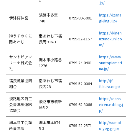
.jp/
淡路市多賀
https://izana
伊弉諾神宮
0799-80-5001
740
gi-jingu.jp/
https://kinen.
㈱うずのくに
南あわじ市福
0799-52-1157
uzunokuni.co
南あわじ
良丙936-3
m/
サントピアマ
https://www.
洲本市小路谷
リーナ株式会
0799-24-0401
suntopiamari
1276
社
na.jp/
福良漁業協同
南あわじ市福
http://jf-
0799-52-0064
組合
良丙28
fukura.or.jp/
淡路地区商工
https://dans
淡路市志筑新
会青年部連絡
0799-62-3066
eiren.exblog.j
島5-2
協議会
p/
洲本商工会議
洲本市本町4-
http://sumot
0799-22-2571
所青年部
5-3
o-yeg.gr.jp/