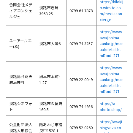
https://hilokij
合同会社メデ
淡路市志筑
p.wixsite.co
ィアコンシェ
0799-64-7878
3968-25
m/mediacon
ルジュ
cierge
https://www.
awajishima-
ユーアールエ
淡路市大磯6
0799-74-3257
kanko.jp/man
ー(株)
ual/detail.ht
ml?bid=271
https://www.
awajishima-
淡路島弁財天
洲本市本町4-
0799-22-0049
kanko.jp/man
厳島神社
1-27
ual/detail.ht
ml?bid=271
淡路シネフォ
淡路市久留麻
https://a-
0799-74-4936
ト
160-5
photo.shop/
https://awaji
公益財団法人
南あわじ市福
0799-52-0260
ningyoza.co
淡路人形協会
良甲1528-1