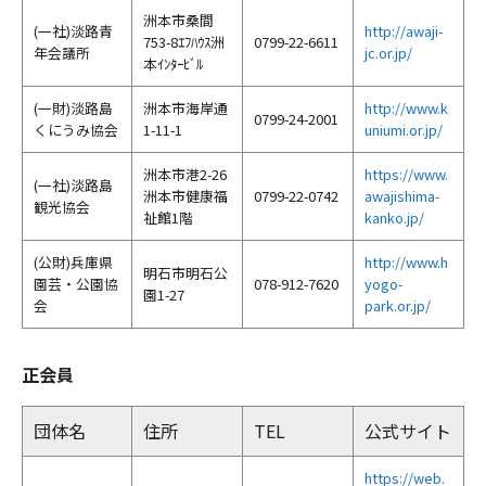
洲本市桑間
(一社)淡路青
http://awaji-
753-8ｴﾌﾊｳｽ洲
0799-22-6611
年会議所
jc.or.jp/
本ｲﾝﾀｰﾋﾞﾙ
(一財)淡路島
洲本市海岸通
http://www.k
0799-24-2001
くにうみ協会
1-11-1
uniumi.or.jp/
洲本市港2-26
https://www.
(一社)淡路島
洲本市健康福
0799-22-0742
awajishima-
観光協会
祉館1階
kanko.jp/
(公財)兵庫県
http://www.h
明石市明石公
園芸・公園協
078-912-7620
yogo-
園1-27
会
park.or.jp/
正会員
団体名
住所
TEL
公式サイト
https://web.