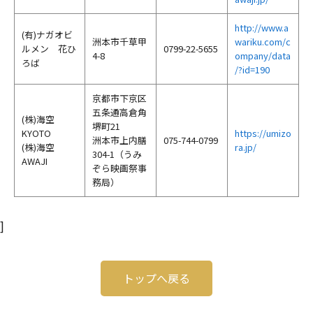
http://www.a
(有)ナガオビ
洲本市千草甲
wariku.com/c
ルメン 花ひ
0799-22-5655
4-8
ompany/data
ろば
/?id=190
京都市下京区
五条通高倉角
(株)海空
堺町21
KYOTO
https://umizo
洲本市上内膳
075-744-0799
(株)海空
ra.jp/
304-1（うみ
AWAJI
ぞら映画祭事
務局）
]
トップへ戻る