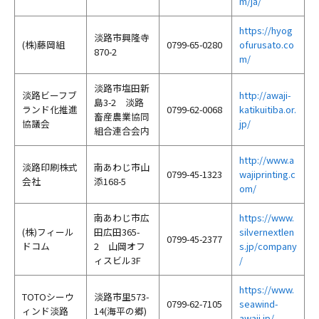
m/ja/
https://hyog
淡路市興隆寺
(株)藤岡組
0799-65-0280
ofurusato.co
870-2
m/
淡路市塩田新
淡路ビーフブ
http://awaji-
島3-2 淡路
ランド化推進
0799-62-0068
katikuitiba.or.
畜産農業協同
協議会
jp/
組合連合会内
http://www.a
淡路印刷株式
南あわじ市山
0799-45-1323
wajiprinting.c
会社
添168-5
om/
南あわじ市広
https://www.
(株)フィール
田広田365-
silvernextlen
0799-45-2377
ドコム
2 山岡オフ
s.jp/company
ィスビル3F
/
https://www.
TOTOシーウ
淡路市里573-
0799-62-7105
seawind-
ィンド淡路
14(海平の郷)
awaji.jp/