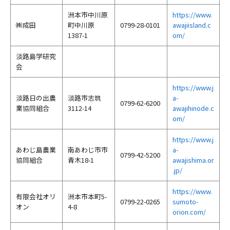
洲本市中川原
https://www.
㈱成田
町中川原
0799-28-0101
awajiisland.c
1387-1
om/
淡路島学研究
会
https://www.j
淡路日の出農
淡路市志筑
a-
0799-62-6200
業協同組合
3112-14
awajihinode.c
om/
https://www.j
あわじ島農業
南あわじ市市
a-
0799-42-5200
協同組合
青木18-1
awajishima.or
.jp/
https://www.
有限会社オリ
洲本市本町5-
0799-22-0265
sumoto-
オン
4-8
orion.com/