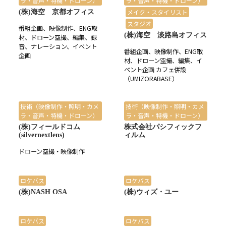
ラ・音声・特機・ドローン）
ラ・音声・特機・ドローン）
メイク・スタイリスト
(株)海空 京都オフィス
スタジオ
番組企画、映像制作、ENG取
(株)海空 淡路島オフィス
材、ドローン空撮、編集、録
音、ナレーション、イベント
番組企画、映像制作、ENG取
企画
材、ドローン空撮、編集、イ
ベント企画 カフェ併設
（UMIZORABASE）
技術（映像制作・照明・カメ
技術（映像制作・照明・カメ
ラ・音声・特機・ドローン）
ラ・音声・特機・ドローン）
(株)フィールドコム
株式会社パシフィックフ
(silvernextlens)
ィルム
ドローン空撮・映像制作
ロケバス
ロケバス
(株)NASH OSA
(株)ウィズ・ユー
ロケバス
ロケバス