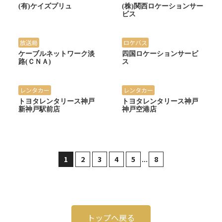
(有)ケイズプリュ
(株)関西ロケーションサー
ビス
放送局
ロケバス
ケーブルネットワーク淡
四国ロケーションサービ
路(ＣＮＡ)
ス
レンタカー
レンタカー
トヨタレンタリース神戸
トヨタレンタリース神戸
新神戸駅前店
神戸空港店
...
1
2
3
4
5
8
トップへ戻る